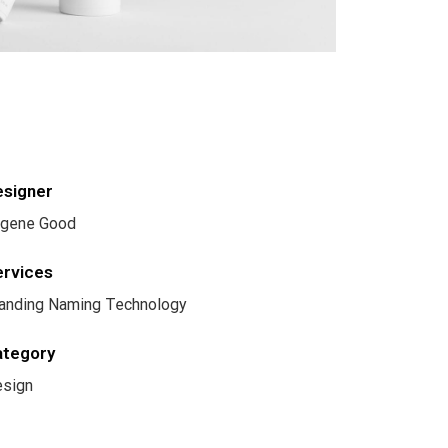
esigner
gene Good
ervices
anding Naming Technology
ategory
sign