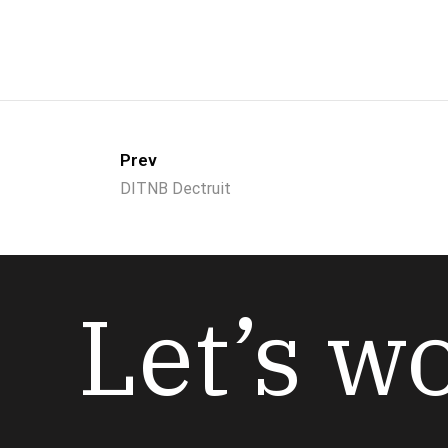
Prev
DITNB Dectruit
Let’s w