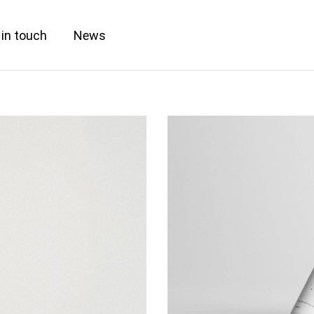
 in touch
News