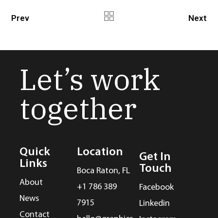
Prev
Next
Let’s work
together
Quick
Location
Get In
Links
Touch
Boca Raton, FL
About
+1 786 389
Facebook
News
7915
Linkedin
Contact